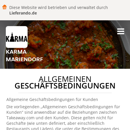
Diese Website wird betrieben und verwaltet durch
Lieferando.de
KARMA
MARIENDORF
ALLGEMEINEN
GESCHÄFTSBEDINGUNGEN
Allgemeine Geschäftsbedingungen für Kunden
Die vorliegenden „Allgemeinen Geschäftsbedingungen für
Kunden“ sind anwendbar auf die Beziehungen zwischen
Takeaway.com und den Kunden. Diese gelten nicht für
Geschäfte (wie unten definiert, aber einschließlich
Restaurants und Läden), die unter die Bestimmungen des